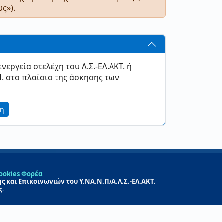
ς»).
νεργεία στελέχη του Λ.Σ.-ΕΛ.ΑΚΤ. ή
. στο πλαίσιο της άσκησης των
τη
ookies Φορέα
 και Επικοινωνιών του Υ.ΝΑ.Ν.Π/Α.Λ.Σ.-ΕΛ.ΑΚΤ.
ς.