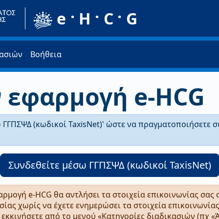
e · H · C · G
κασιών
Βοήθεια
ν εφαρμογή e-HCG
 ΓΓΠΣΨΔ (κωδικοί TaxisNet)' ώστε να πραγματοποιήσετε σ
Συνδεθείτε μέσω ΓΓΠΣΨΔ (κωδικοί TaxisNet)
αρμογή e-HCG θα αντλήσει τα στοιχεία επικοινωνίας σας
ασίας χωρίς να έχετε ενημερώσει τα στοιχεία επικοινωνία
 εκκινήσετε από το μενού «Κατηγορίες διαδικασιών (πχ «