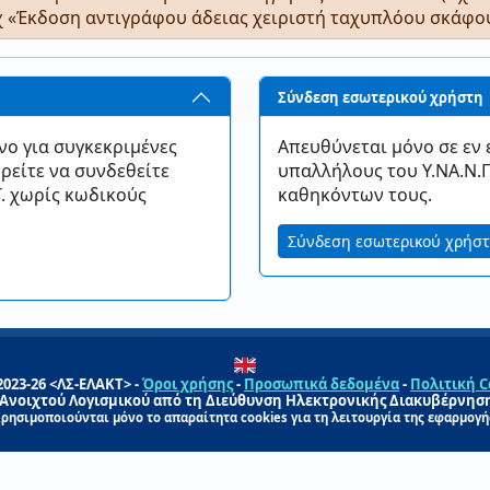
πχ «Έκδοση αντιγράφου άδειας χειριστή ταχυπλόου σκάφου
Σύνδεση εσωτερικού χρήστη
νο για συγκεκριμένες
Απευθύνεται μόνο σε εν ε
ρείτε να συνδεθείτε
υπαλλήλους του Υ.ΝΑ.Ν.Π
Τ. χωρίς κωδικούς
καθηκόντων τους.
Σύνδεση εσωτερικού χρήσ
2023-26 <ΛΣ-ΕΛΑΚΤ> -
Όροι χρήσης
-
Προσωπικά δεδομένα
-
Πολιτική C
 Ανοιχτού Λογισμικού από τη Διεύθυνση Ηλεκτρονικής Διακυβέρνησης
ρησιμοποιούνται μόνο το απαραίτητα cookies για τη λειτουργία της εφαρμογή