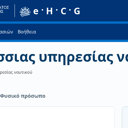
e · H · C · G
κασιών
Βοήθεια
σιας υπηρεσίας ν
ρεσίας ναυτικού
 Φυσικό πρόσωπο